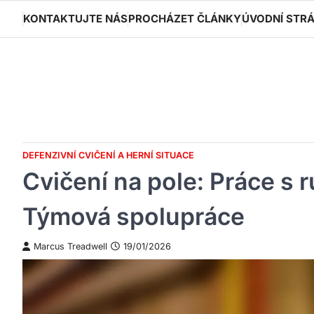
Skip
KONTAKTUJTE NÁS
PROCHÁZET ČLÁNKY
ÚVODNÍ STR
to
content
DEFENZIVNÍ CVIČENÍ A HERNÍ SITUACE
Cvičení na pole: Práce s 
Týmová spolupráce
Marcus Treadwell
19/01/2026