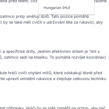
stěna před tělem, což umožňuje rychlé reakce na odražené
Hungarian (HU)
, zatímco prsty směřují dolů. Tato pozice pomáhá
by se také měli cvičit v udržování těla za rukavicí, aby
 specifické drilly. Jedním efektivním drilem je “dril s
ů, zatímco sedí na kbelíku. To pomáhá rozvíjet koordinaci
kde hráči cvičí chytání míčů, které odskakují těsně před
hle upravit umístění rukavice a zlepšuje celkovou techniku
lné přihrávky. Hráči by se měli zaměřit na úchop, aby míč