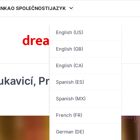
ÁNKA
O SPOLEČNOSTI
JAZYK
dreamfitness.cz
English (US)
English (GB)
English (CA)
rukavicí, Práce nohou,
Spanish (ES)
Spanish (MX)
French (FR)
German (DE)