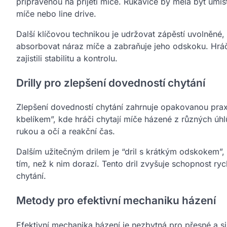
připravenou na přijetí míče. Rukavice by měla být umí
míče nebo line drive.
Další klíčovou technikou je udržovat zápěstí uvolněné
absorbovat náraz míče a zabraňuje jeho odskoku. Hráči 
zajistili stabilitu a kontrolu.
Drilly pro zlepšení dovedností chytání
Zlepšení dovedností chytání zahrnuje opakovanou praxi a
kbelíkem”, kde hráči chytají míče házené z různých úhl
rukou a očí a reakční čas.
Dalším užitečným drilem je “dril s krátkým odskokem”, 
tím, než k nim dorazí. Tento dril zvyšuje schopnost ryc
chytání.
Metody pro efektivní mechaniku házení
Efektivní mechanika házení je nezbytná pro přesné a si