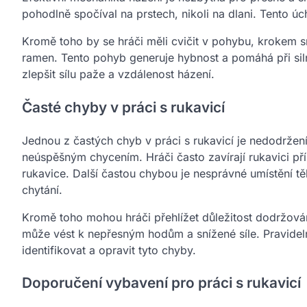
pohodlně spočíval na prstech, nikoli na dlani. Tento ú
Kromě toho by se hráči měli cvičit v pohybu, krokem
ramen. Tento pohyb generuje hybnost a pomáhá při si
zlepšit sílu paže a vzdálenost házení.
Časté chyby v práci s rukavicí
Jednou z častých chyb v práci s rukavicí je nedodržen
neúspěšným chycením. Hráči často zavírají rukavici př
rukavice. Další častou chybou je nesprávné umístění tě
chytání.
Kromě toho mohou hráči přehlížet důležitost dodržován
může vést k nepřesným hodům a snížené síle. Pravide
identifikovat a opravit tyto chyby.
Doporučení vybavení pro práci s rukavicí