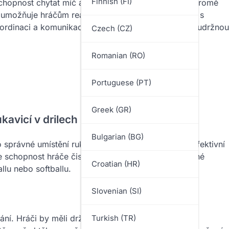
Finnish (FI)
schopnost chytat míč a provádět přesné přihrávky. Kromě
ž umožňuje hráčům reagovat rychle a provádět akce s
koordinaci a komunikaci mezi hráči, čímž vytvářejí soudržnou
Czech (CZ)
Romanian (RO)
Portuguese (PT)
Greek (GR)
avicí v drilech na pole?
Bulgarian (BG)
 správné umístění rukavice, dovednosti chytání a efektivní
 schopnost hráče čistě chytat míč a provádět přesné
Croatian (HR)
llu nebo softballu.
Slovenian (SI)
ání. Hráči by měli držet rukavici nízko a otevřenou,
Turkish (TR)