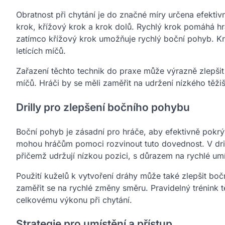
Obratnost při chytání je do značné míry určena efektiv
krok, křížový krok a krok dolů. Rychlý krok pomáhá 
zatímco křížový krok umožňuje rychlý boční pohyb. Kr
letících míčů.
Zařazení těchto technik do praxe může výrazně zlepšit
míčů. Hráči by se měli zaměřit na udržení nízkého těžiš
Drilly pro zlepšení bočního pohybu
Boční pohyb je zásadní pro hráče, aby efektivně pokrýva
mohou hráčům pomoci rozvinout tuto dovednost. V drilu
přičemž udržují nízkou pozici, s důrazem na rychlé um
Použití kuželů k vytvoření dráhy může také zlepšit boč
zaměřit se na rychlé změny směru. Pravidelný trénink 
celkovému výkonu při chytání.
Strategie pro umístění a přístup