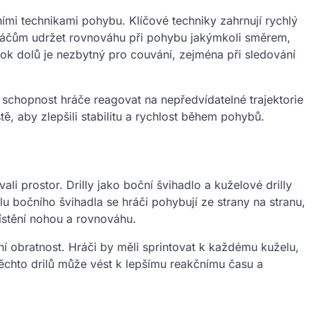
ními technikami pohybu. Klíčové techniky zahrnují rychlý
hráčům udržet rovnováhu při pohybu jakýmkoli směrem,
ok dolů je nezbytný pro couvání, zejména při sledování
 schopnost hráče reagovat na nepředvídatelné trajektorie
tě, aby zlepšili stabilitu a rychlost během pohybů.
li prostor. Drilly jako boční švihadlo a kuželové drilly
 bočního švihadla se hráči pohybují ze strany na stranu,
ístění nohou a rovnováhu.
ní obratnost. Hráči by měli sprintovat k každému kuželu,
těchto drilů může vést k lepšímu reakčnímu času a