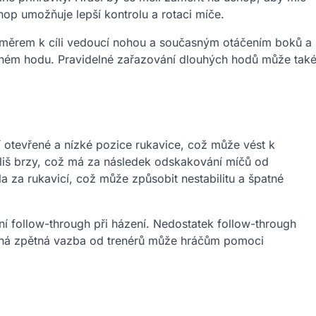
chop umožňuje lepší kontrolu a rotaci míče.
 směrem k cíli vedoucí nohou a současným otáčením boků a
lném hodu. Pravidelné zařazování dlouhých hodů může tak
í otevřené a nízké pozice rukavice, což může vést k
íliš brzy, což má za následek odskakování míčů od
la za rukavicí, což může způsobit nestabilitu a špatné
í follow-through při házení. Nedostatek follow-through
lná zpětná vazba od trenérů může hráčům pomoci