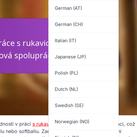
German (AT)
German (CH)
Italian (IT)
Japanese (JP)
Polish (PL)
Dutch (NL)
Swedish (SE)
Norwegian (NO)
dností v práci
s rukavicí
, pohybu a týmové spolupráci, což
u nebo softballu. Zaměřením se na správné umístění