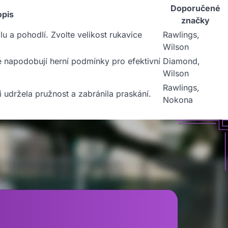
Doporučené
opis
značky
u a pohodlí. Zvolte velikost rukavice
Rawlings,
Wilson
ré napodobují herní podmínky pro efektivní
Diamond,
Wilson
Rawlings,
i udržela pružnost a zabránila praskání.
Nokona