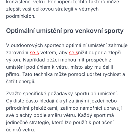
konzistenci větru. Pochopení těchto faktorů může
zlepšit vaši celkovou strategii v větrných
podmínkách.
Optimální umístění pro venkovní sporty
V outdoorových sportech optimální umístění zahrnuje
zarovnání
se s
větrem, aby
se s
nížil odpor a zlepšil
výkon. Například běžci mohou mít prospěch z
umístění pod úhlem k větru, místo aby mu čelili
přímo. Tato technika může pomoci udržet rychlost a
šetřit energii.
Zvažte specifické požadavky sportu při umístění.
Cyklisté často hledají úkryt za jinými jezdci nebo
přírodními překážkami, zatímco námořníci upravují
své plachty podle směru větru. Každý sport má
jedinečné strategie, které lze použít k potlačení
účinků větru.