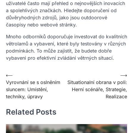
uživatelé často mají přehled o nejnovějších inovacích
a spolehlivých značkách. Hledejte doporučení od
důvěryhodných zdrojů, jako jsou outdoorové
časopisy nebo webové stránky.
Mnoho odborníků doporučuje investovat do kvalitních
větrolamů a vybavení, které byly testovány v různých
podmínkách. To může zajistit, že budete dobře
vybaveni pro efektivní zvládání větrných situací.
Post
⟵
⟶
Vyrovnání se s oslněním
Situationalní obrana v poli:
navigation
sluncem: Umístění,
Herní scénáře, Strategie,
techniky, úpravy
Realizace
Related Posts