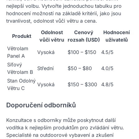
nejlepší volbu. Vytvořte jednoduchou tabulku pro
hodnocení možností na základě kritérií, jako jsou
trvanlivost, odolnost vůči větru a cena.
Odolnost
Cenový
Hodnocení
Produkt
vůči větru
rozsah (USD)
uživatelů
Větrolam
Vysoká
$100 – $150
4.5/5
Panel A
Síťový
Střední
$50 – $80
4.0/5
Větrolam B
Stan Odolný
Vysoká
$150 – $300
4.8/5
Větru C
Doporučení odborníků
Konzultace s odborníky může poskytnout další
vodítka k nejlepším produktům pro zvládání větru.
Specialisté na outdoorové vybavení a zkušení