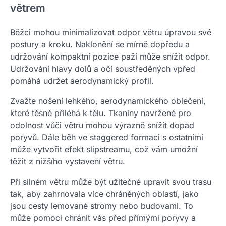
větrem
Běžci mohou minimalizovat odpor větru úpravou své
postury a kroku. Naklonění se mírně dopředu a
udržování kompaktní pozice paží může snížit odpor.
Udržování hlavy dolů a očí soustředěných vpřed
pomáhá udržet aerodynamický profil.
Zvažte nošení lehkého, aerodynamického oblečení,
které těsně přiléhá k tělu. Tkaniny navržené pro
odolnost vůči větru mohou výrazně snížit dopad
poryvů. Dále běh ve staggered formaci s ostatními
může vytvořit efekt slipstreamu, což vám umožní
těžit z nižšího vystavení větru.
Při silném větru může být užitečné upravit svou trasu
tak, aby zahrnovala více chráněných oblastí, jako
jsou cesty lemované stromy nebo budovami. To
může pomoci chránit vás před přímými poryvy a