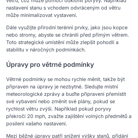
větru, což může pomoci odklonit poryvy. Například
nastavení stanu s vchodem odvráceným od větru
může minimalizovat vystavení.
Dále využijte přírodní terénní prvky, jako jsou kopce
nebo stromy, abyste se chránili před přímým větrem.
Toto strategické umístění může zlepšit pohodlí a
stabilitu v náročných podmínkách.
Úpravy pro větrné podmínky
Větrné podmínky se mohou rychle měnit, takže být
připraven na úpravy je nezbytné. Sledujte místní
meteorologické zprávy a buďte připraveni přemístit
své vybavení nebo změnit své plány, pokud se
rychlost větru zvýší. Například pokud poryvy
překročí 20 mph, zvažte zajištění volných předmětů a
posílení vašeho nastavení.
Mezi běžné úpravy patří snížení výšky stanů, přidání