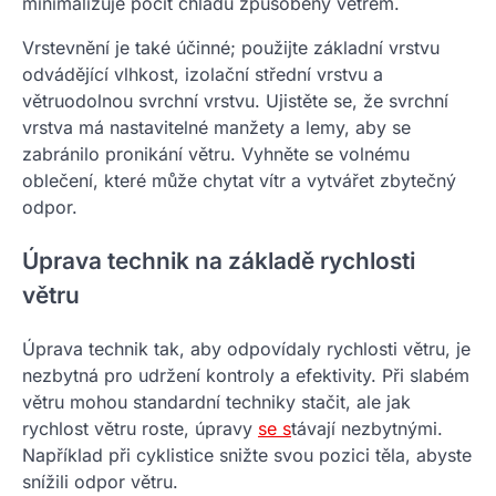
minimalizuje pocit chladu způsobený větrem.
Vrstevnění je také účinné; použijte základní vrstvu
odvádějící vlhkost, izolační střední vrstvu a
větruodolnou svrchní vrstvu. Ujistěte se, že svrchní
vrstva má nastavitelné manžety a lemy, aby se
zabránilo pronikání větru. Vyhněte se volnému
oblečení, které může chytat vítr a vytvářet zbytečný
odpor.
Úprava technik na základě rychlosti
větru
Úprava technik tak, aby odpovídaly rychlosti větru, je
nezbytná pro udržení kontroly a efektivity. Při slabém
větru mohou standardní techniky stačit, ale jak
rychlost větru roste, úpravy
se s
távají nezbytnými.
Například při cyklistice snižte svou pozici těla, abyste
snížili odpor větru.