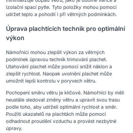
minimalizuje dopad větru, jako je odolné vařiče a
izolační spací pytle. Tyto položky mohou pomoci
udržet teplo a pohodlí i při větrných podmínkách.
Úprava plachtících technik pro optimální
výkon
Námořníci mohou zlepšit výkon za větrných
podmínek úpravou technik trimování plachet.
Utahování plachet může pomoci snížit náklon a
zlepšit rychlost. Naopak uvolnění plachet může
umožnit lepší kontrolu v poryvech větru.
Pochopení směru větru je klíčové. Námořníci by měli
neustále sledovat změny větru a upravit svou trasu
podle toho, aby udrželi optimální rychlost a směr.
Použití ukazatelů na plachtách může pomoci
odhadnout proudění vzduchu a provést nezbytné
úpravy.