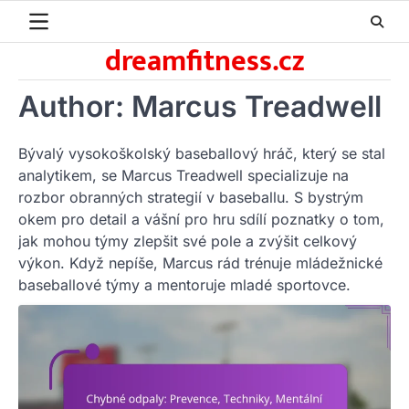
Skip
to
dreamfitness.cz
content
Author:
Marcus Treadwell
Bývalý vysokoškolský baseballový hráč, který se stal
analytikem, se Marcus Treadwell specializuje na
rozbor obranných strategií v baseballu. S bystrým
okem pro detail a vášní pro hru sdílí poznatky o tom,
jak mohou týmy zlepšit své pole a zvýšit celkový
výkon. Když nepíše, Marcus rád trénuje mládežnické
baseballové týmy a mentoruje mladé sportovce.